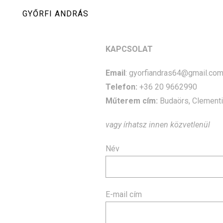
Skip
GYŐRFI ANDRÁS
to
content
KAPCSOLAT
Email
: gyorfiandras64@gmail.co
Telefon:
+36 20 9662990
Műterem cím:
Budaörs, Clementi
vagy írhatsz innen közvetlenül
Név
E-mail cím