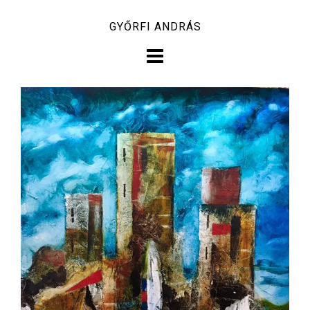
Skip
GYŐRFI ANDRÁS
to
content