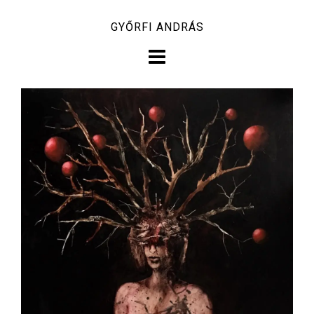
Skip
GYŐRFI ANDRÁS
to
content