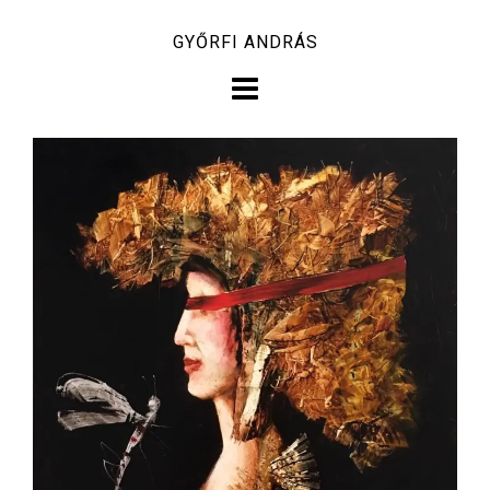
Skip
GYŐRFI ANDRÁS
to
content