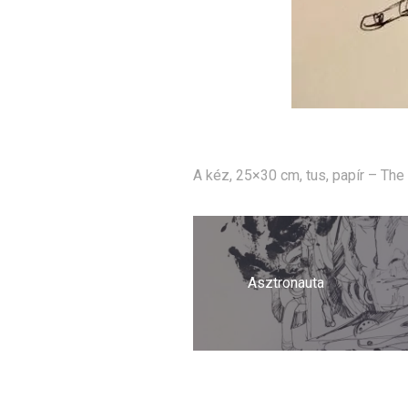
A kéz, 25×30 cm, tus, papír – The
Bejegyzés
navigáció
Asztronauta