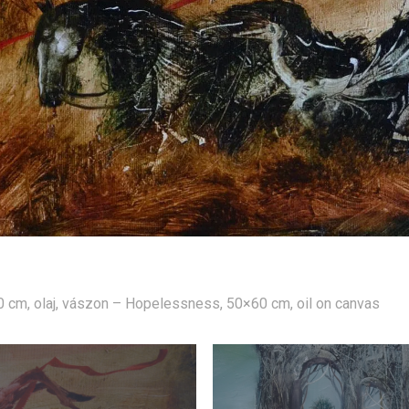
 cm, olaj, vászon – Hopelessness, 50×60 cm, oil on canvas