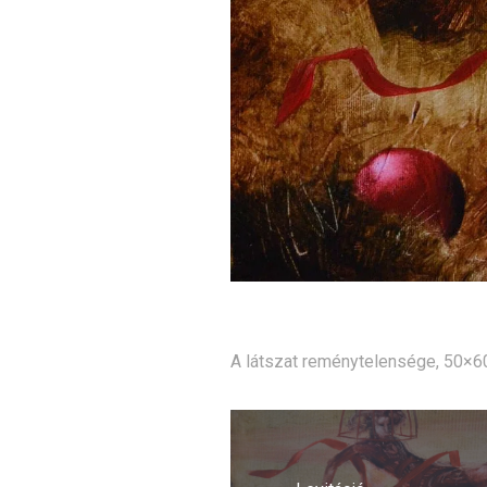
A látszat reménytelensége, 50×60
Bejegyzés
navigáció