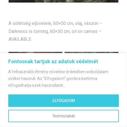
A sötétség eljövetele, 60×50 cm, olaj, vászon –
Darkness is coming, 60×50 cm, oil on canvas –
AVAILABLE
Bejegyzés
A túlélő
Az Unikornis
Fontosnak tartjuk az adatok védelmét
navigáció
A felhasználói élmény növelése érdekében weboldalam
sütiket használ. Az “Elfogadom” gombra kattintva
elfogadhatja ezek használatát.
ELFOGADOM
©gyorfiandras.hu
Testreszabás