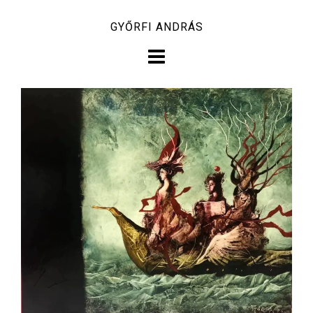
Skip
GYŐRFI ANDRÁS
to
content