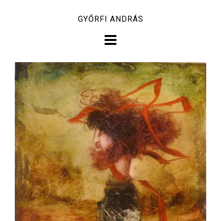
Skip
GYŐRFI ANDRÁS
to
content