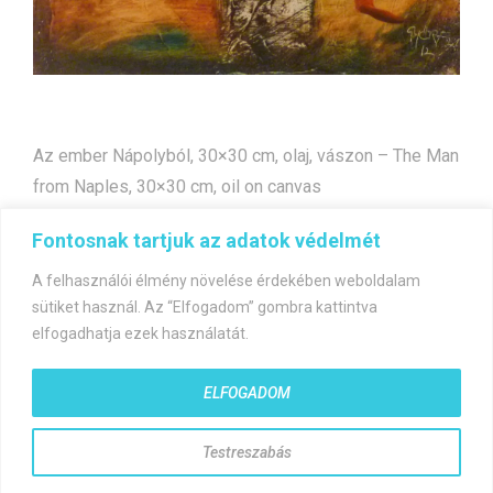
Az ember Nápolyból, 30×30 cm, olaj, vászon – The Man
from Naples, 30×30 cm, oil on canvas
Fontosnak tartjuk az adatok védelmét
Bejegyzés
A világ vége
Fejcserés támadás I.
A felhasználói élmény növelése érdekében weboldalam
navigáció
sütiket használ. Az “Elfogadom” gombra kattintva
elfogadhatja ezek használatát.
ELFOGADOM
©gyorfiandras.hu
Testreszabás