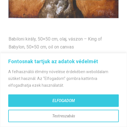
Babiloni király, 50×50 cm, olaj, vászon – King of
Babylon, 50×50 cm, oil on canvas
Fontosnak tartjuk az adatok védelmét
Bejegyzés
Babilóniai fák
Shambala
A felhasználói élmény növelése érdekében weboldalam
navigáció
sütiket használ. Az “Elfogadom” gombra kattintva
elfogadhatja ezek használatát.
ELFOGADOM
©gyorfiandras.hu
Testreszabás