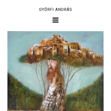
Skip
GYŐRFI ANDRÁS
to
content