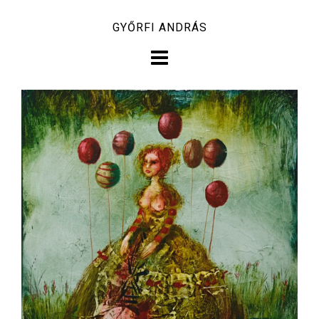
Skip
GYŐRFI ANDRÁS
to
content