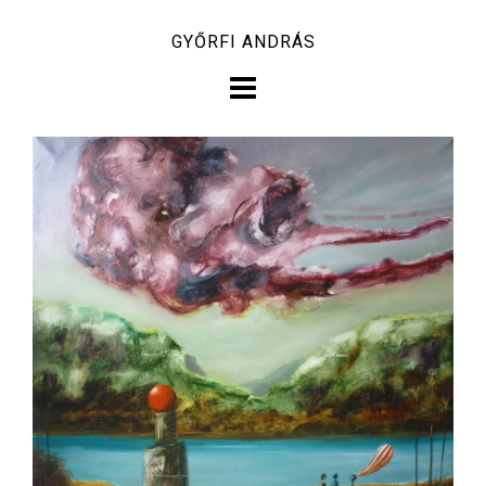
Skip
GYŐRFI ANDRÁS
to
content