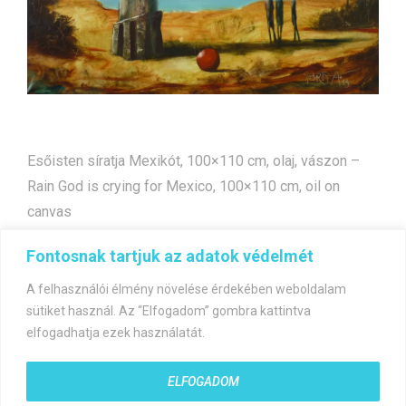
Esőisten síratja Mexikót, 100×110 cm, olaj, vászon –
Rain God is crying for Mexico, 100×110 cm, oil on
canvas
Fontosnak tartjuk az adatok védelmét
Bejegyzés
Félelmünk ideje
A felejtés temploma
A felhasználói élmény növelése érdekében weboldalam
navigáció
sütiket használ. Az “Elfogadom” gombra kattintva
elfogadhatja ezek használatát.
ELFOGADOM