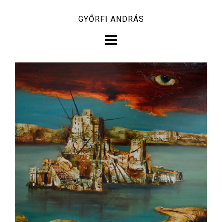
Skip
GYŐRFI ANDRÁS
to
content