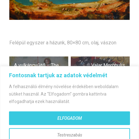
Felépül egyszer a házunk, 80×80 cm, olaj, vászon
Bejegyzés
A vulkángyűjtő – The
Valar Morghulis
navigáció
collector of the
Fontosnak tartjuk az adatok védelmét
vulcans
A felhasználói élmény növelése érdekében weboldalam
sütiket használ. Az “Elfogadom” gombra kattintva
elfogadhatja ezek használatát.
ELFOGADOM
©gyorfiandras.hu
Testreszabás