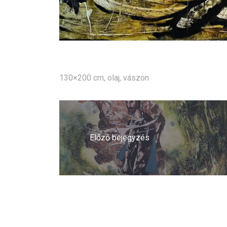
130×200 cm, olaj, vászon
Bejegyzés
navigáció
Előző bejegyzés