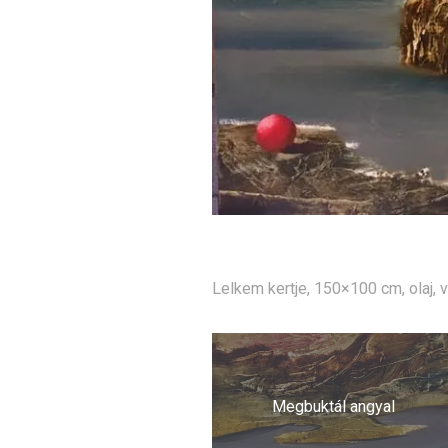
Lelkem kertje, 150×100 cm, olaj,
Bejegyzés
navigáció
Megbuktál angyal