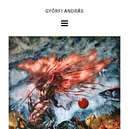
Skip
GYŐRFI ANDRÁS
to
content