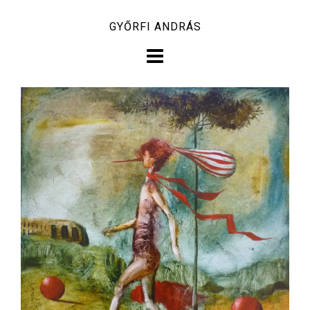
Skip
GYŐRFI ANDRÁS
to
content