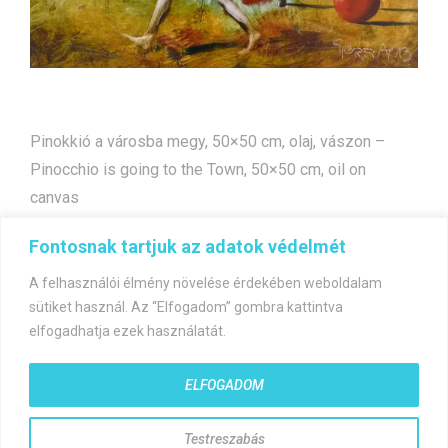
Pinokkió a városba megy, 50×50 cm, olaj, vászon –
Pinocchio is going to the Town, 50×50 cm, oil on
canvas
Fontosnak tartjuk az adatok védelmét
Bejegyzés
Vörös lány
Ikarosz repülése
A felhasználói élmény növelése érdekében weboldalam
navigáció
sütiket használ. Az “Elfogadom” gombra kattintva
elfogadhatja ezek használatát.
ELFOGADOM
©gyorfiandras.hu
Testreszabás