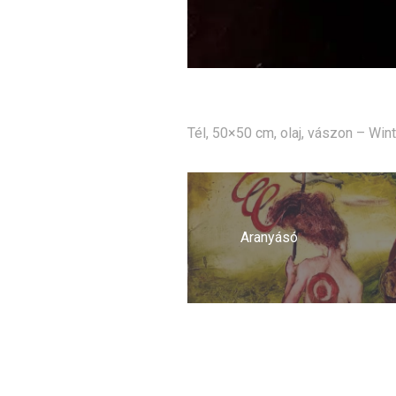
Tél, 50×50 cm, olaj, vászon – Win
Bejegyzés
navigáció
Aranyásó