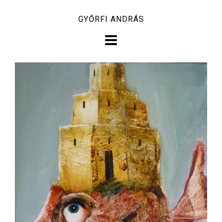
Skip
GYŐRFI ANDRÁS
to
content