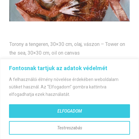
Torony a tengeren, 30×30 cm, olaj, vászon – Tower on
the sea, 30×30 cm, oil on canvas
Fontosnak tartjuk az adatok védelmét
Bejegyzés
Ünnepnap
Már van egy!
A felhasználói élmény növelése érdekében weboldalam
navigáció
sütiket használ. Az “Elfogadom” gombra kattintva
elfogadhatja ezek használatát.
ELFOGADOM
©gyorfiandras.hu
Testreszabás