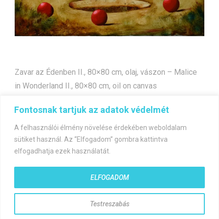
Zavar az Édenben II., 80×80 cm, olaj, vászon – Malice
in Wonderland II., 80×80 cm, oil on canvas
Fontosnak tartjuk az adatok védelmét
Bejegyzés
Zavar az Édenben
Levitáció
A felhasználói élmény növelése érdekében weboldalam
navigáció
sütiket használ. Az “Elfogadom” gombra kattintva
elfogadhatja ezek használatát.
ELFOGADOM
©gyorfiandras.hu
Testreszabás