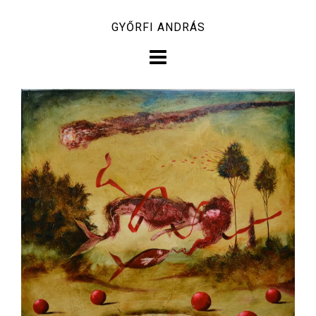
Skip
GYŐRFI ANDRÁS
to
content