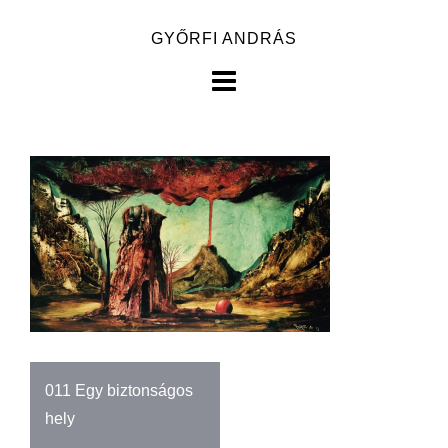
Skip
GYŐRFI ANDRÁS
to
content
Bejegyzés
011 Egy biztonságos
navigáció
hely