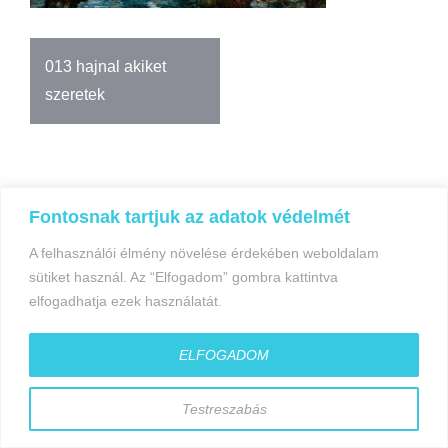
Bejegyzés
013 hajnal akiket
navigáció
szeretek
Fontosnak tartjuk az adatok védelmét
A felhasználói élmény növelése érdekében weboldalam
©gyorfiandras.hu
sütiket használ. Az “Elfogadom” gombra kattintva
elfogadhatja ezek használatát.
ELFOGADOM
Testreszabás