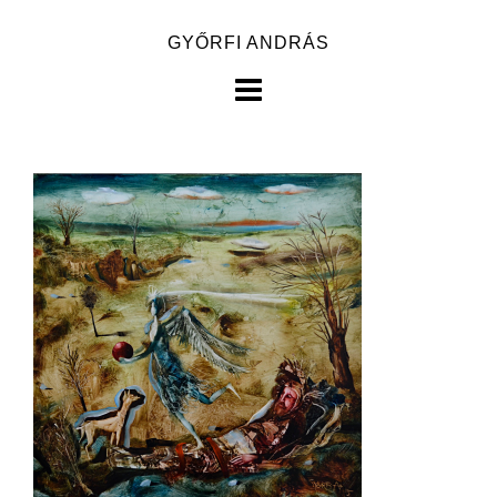
Skip
GYŐRFI ANDRÁS
to
content