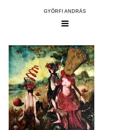
Skip
GYŐRFI ANDRÁS
to
content