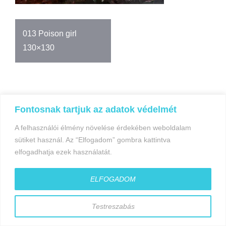
Bejegyzés
013 Poison girl
navigáció
130×130
Fontosnak tartjuk az adatok védelmét
A felhasználói élmény növelése érdekében weboldalam
©gyorfiandras.hu
sütiket használ. Az “Elfogadom” gombra kattintva
elfogadhatja ezek használatát.
ELFOGADOM
Testreszabás