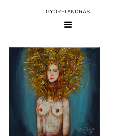
Skip
GYŐRFI ANDRÁS
to
content