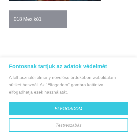
Bejegyzés
018 Mexikó1
navigáció
Fontosnak tartjuk az adatok védelmét
©gyorfiandras.hu
A felhasználói élmény növelése érdekében weboldalam
sütiket használ. Az “Elfogadom” gombra kattintva
elfogadhatja ezek használatát.
ELFOGADOM
Testreszabás