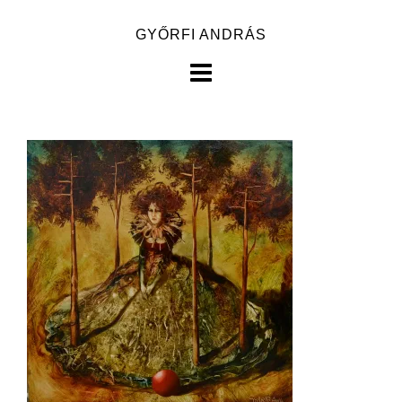
Skip
GYŐRFI ANDRÁS
to
content