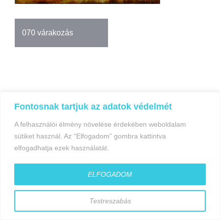
Bejegyzés
070 várakozás
navigáció
Fontosnak tartjuk az adatok védelmét
©gyorfiandras.hu
A felhasználói élmény növelése érdekében weboldalam
sütiket használ. Az “Elfogadom” gombra kattintva
elfogadhatja ezek használatát.
ELFOGADOM
Testreszabás