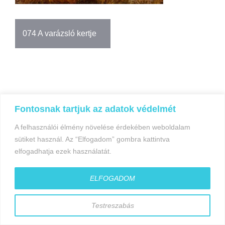
Bejegyzés
074 A varázsló kertje
navigáció
Fontosnak tartjuk az adatok védelmét
©gyorfiandras.hu
A felhasználói élmény növelése érdekében weboldalam
sütiket használ. Az “Elfogadom” gombra kattintva
elfogadhatja ezek használatát.
ELFOGADOM
Testreszabás