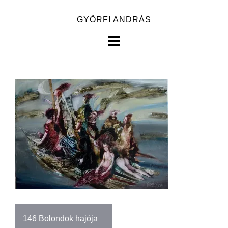
Skip
GYŐRFI ANDRÁS
to
content
Bejegyzés
146 Bolondok hajója