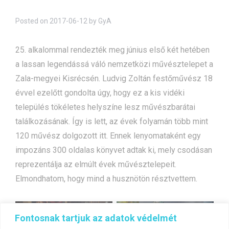
Posted on
2017-06-12
by
GyA
25. alkalommal rendezték meg június első két hetében
a lassan legendássá váló nemzetközi művésztelepet a
Zala-megyei Kisrécsén. Ludvig Zoltán festőművész 18
évvel ezelőtt gondolta úgy, hogy ez a kis vidéki
település tökéletes helyszíne lesz művészbarátai
találkozásának. Így is lett, az évek folyamán több mint
120 művész dolgozott itt. Ennek lenyomataként egy
impozáns 300 oldalas könyvet adtak ki, mely csodásan
reprezentálja az elmúlt évek művésztelepeit.
Elmondhatom, hogy mind a husznötön résztvettem.
Bejegyzés
Varsó – Kiállítás az
RAM kiállítás –
Fontosnak tartjuk az adatok védelmét
navigáció