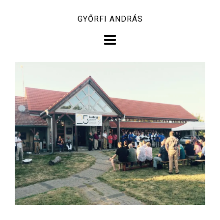
Skip
GYŐRFI ANDRÁS
to
content