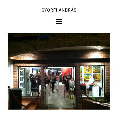
Skip
GYŐRFI ANDRÁS
to
content