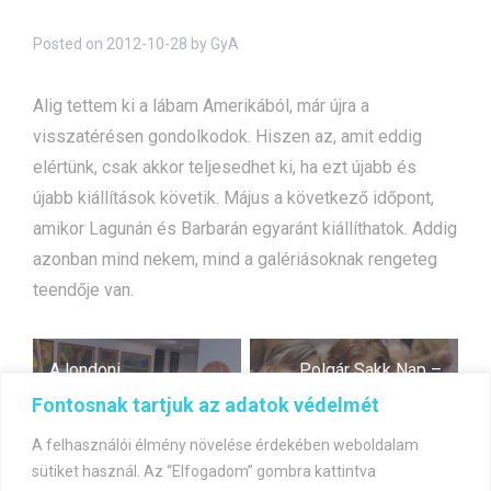
Posted on
2012-10-28
by
GyA
Alig tettem ki a lábam Amerikából, már újra a
visszatérésen gondolkodok. Hiszen az, amit eddig
elértünk, csak akkor teljesedhet ki, ha ezt újabb és
újabb kiállítások követik. Május a következő időpont,
amikor Lagunán és Barbarán egyaránt kiállíthatok. Addig
azonban mind nekem, mind a galériásoknak rengeteg
teendője van.
Bejegyzés
A londoni
Polgár Sakk Nap –
navigáció
kiállítássorozat
november 17.-én
Fontosnak tartjuk az adatok védelmét
folytatódik
A felhasználói élmény növelése érdekében weboldalam
sütiket használ. Az “Elfogadom” gombra kattintva