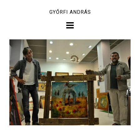
Skip
GYŐRFI ANDRÁS
to
content