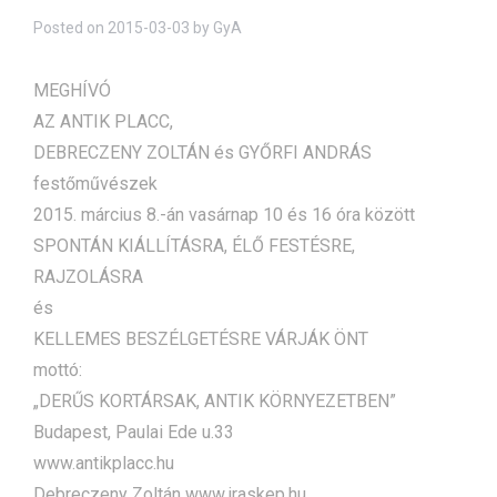
Posted on
2015-03-03
by
GyA
MEGHÍVÓ
AZ ANTIK PLACC,
DEBRECZENY ZOLTÁN és GYŐRFI ANDRÁS
festőművészek
2015. március 8.-án vasárnap 10 és 16 óra között
SPONTÁN KIÁLLÍTÁSRA, ÉLŐ FESTÉSRE,
RAJZOLÁSRA
és
KELLEMES BESZÉLGETÉSRE VÁRJÁK ÖNT
mottó:
„DERŰS KORTÁRSAK, ANTIK KÖRNYEZETBEN”
Budapest, Paulai Ede u.33
www.antikplacc.hu
Debreczeny Zoltán www.iraskep.hu