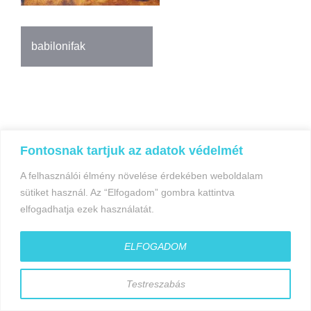
Bejegyzés
babilonifak
navigáció
Fontosnak tartjuk az adatok védelmét
©gyorfiandras.hu
A felhasználói élmény növelése érdekében weboldalam
sütiket használ. Az “Elfogadom” gombra kattintva
elfogadhatja ezek használatát.
ELFOGADOM
Testreszabás