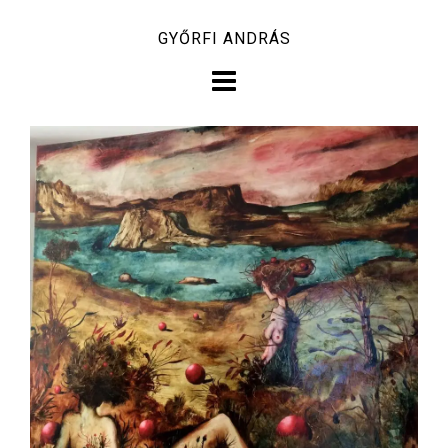
Skip
GYŐRFI ANDRÁS
to
content