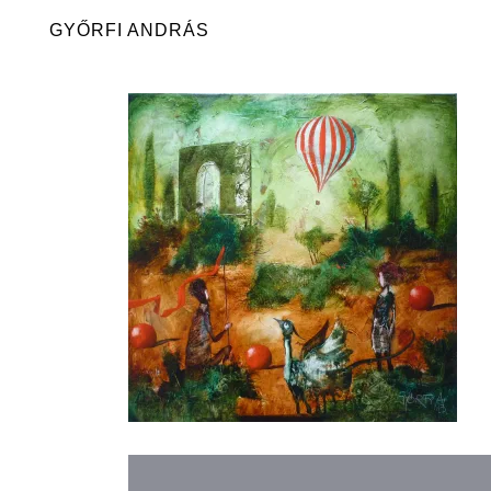
Skip
GYŐRFI ANDRÁS
to
content
Bejegyzés