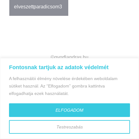
Bejegyzés
elveszettparadicsom3
navigáció
©gyorfiandras.hu
Fontosnak tartjuk az adatok védelmét
A felhasználói élmény növelése érdekében weboldalam
sütiket használ. Az “Elfogadom” gombra kattintva
elfogadhatja ezek használatát.
ELFOGADOM
Testreszabás