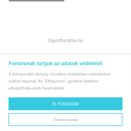
©gyorfiandras.hu
Fontosnak tartjuk az adatok védelmét
A felhasználói élmény növelése érdekében weboldalam
sütiket használ. Az “Elfogadom” gombra kattintva
elfogadhatja ezek használatát.
ELFOGADOM
Testreszabás