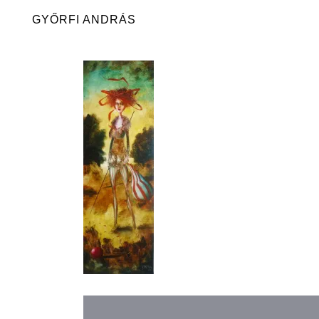
Skip
GYŐRFI ANDRÁS
to
content
Bejegyzés