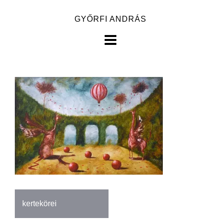
Skip
GYŐRFI ANDRÁS
to
content
Bejegyzés
kertekörei
navigáció