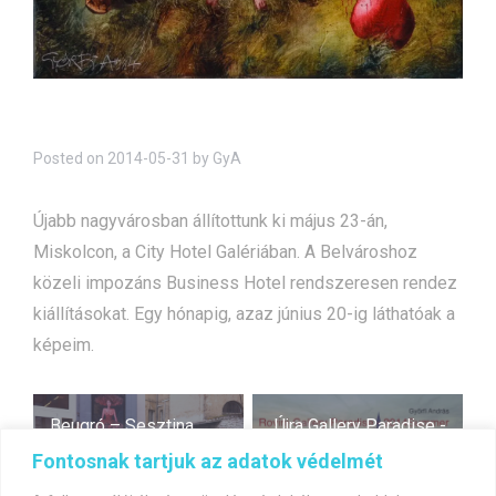
Posted on
2014-05-31
by
GyA
Újabb nagyvárosban állítottunk ki május 23-án,
Miskolcon, a City Hotel Galériában. A Belvároshoz
közeli impozáns Business Hotel rendszeresen rendez
kiállításokat. Egy hónapig, azaz június 20-ig láthatóak a
képeim.
Bejegyzés
Beugró – Sesztina
Újra Gallery Paradise -
navigáció
Galéria/Debrecen/máj
Rovinjban
Fontosnak tartjuk az adatok védelmét
us 2-23.