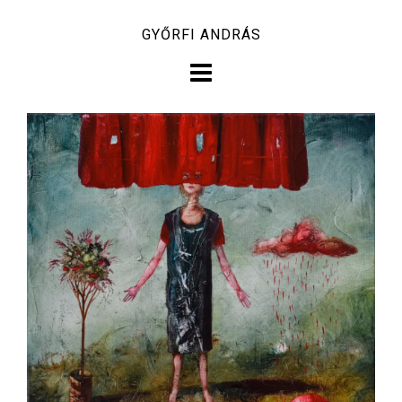
Skip
GYŐRFI ANDRÁS
to
content