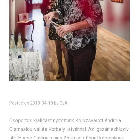
Posted on
2018-04-18
by
GyA
Csoportos kiállítást nyitottunk Kolozsvárott Andreia
Cismasiou-val és Korbely Istvánnal. Az igazán exkluzív
Art House Galéria május 25-ig ad otthont képeinknek.