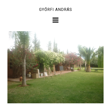
Skip
GYŐRFI ANDRÁS
to
content