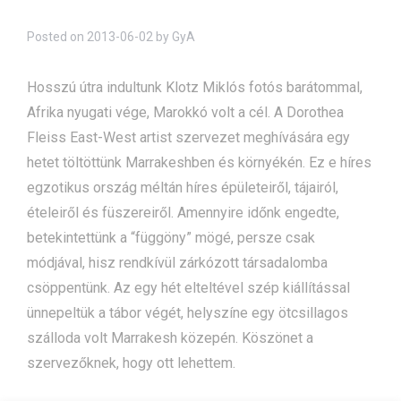
Posted on
2013-06-02
by
GyA
Hosszú útra indultunk Klotz Miklós fotós barátommal,
Afrika nyugati vége, Marokkó volt a cél. A Dorothea
Fleiss East-West artist szervezet meghívására egy
hetet töltöttünk Marrakeshben és környékén. Ez e híres
egzotikus ország méltán híres épületeiről, tájairól,
ételeiről és füszereiről. Amennyire időnk engedte,
betekintettünk a “függöny” mögé, persze csak
módjával, hisz rendkívül zárkózott társadalomba
csöppentünk. Az egy hét elteltével szép kiállítással
ünnepeltük a tábor végét, helyszíne egy ötcsillagos
szálloda volt Marrakesh közepén. Köszönet a
szervezőknek, hogy ott lehettem.