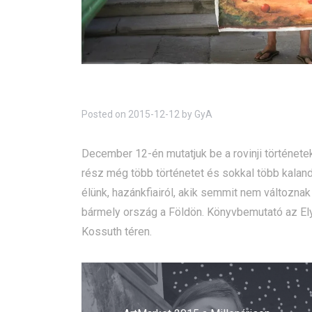
Posted on
2015-12-12
by
GyA
December 12-én mutatjuk be a rovinji története
rész még több történetet és sokkal több kaland
élünk, hazánkfiairól, akik semmit nem változnak
bármely ország a Földön. Könyvbemutató az Ely
Kossuth téren.
Bejegyzés
navigáció