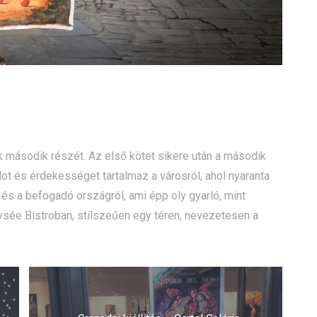
k második részét. Az első kötet sikere után a második
ot és érdekességet tartalmaz a városról, ahol nyaranta
 és a befogadó országról, ami épp oly gyarló, mint
sée Bistroban, stílszeűen egy téren, nevezetesen a