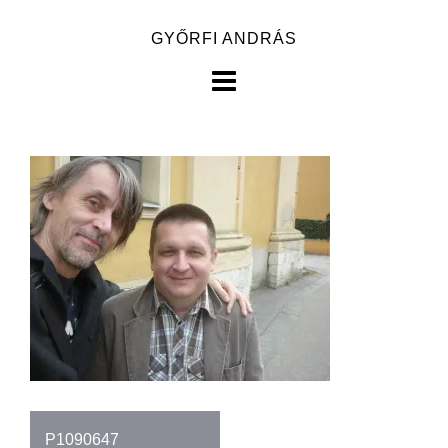
Skip
GYŐRFI ANDRÁS
to
content
Bejegyzés
P1090647