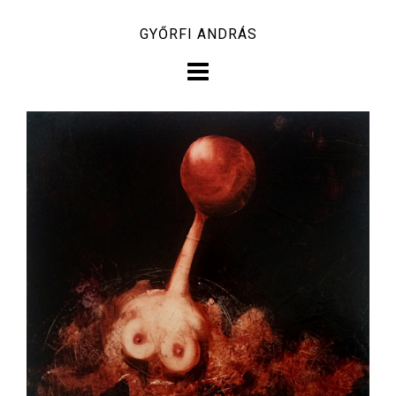
Skip
GYŐRFI ANDRÁS
to
content