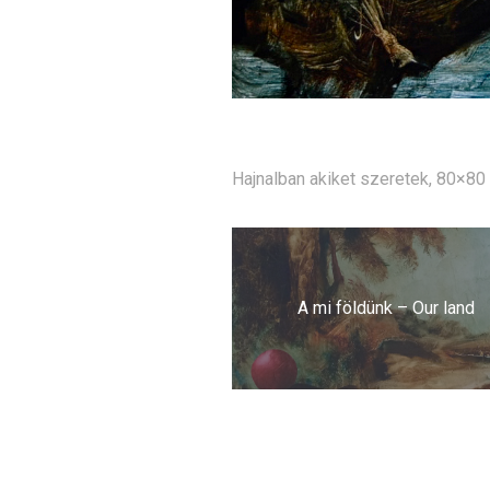
Hajnalban akiket szeretek, 80×80 
Bejegyzés
navigáció
A mi földünk – Our land