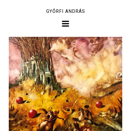
Skip
GYŐRFI ANDRÁS
to
content