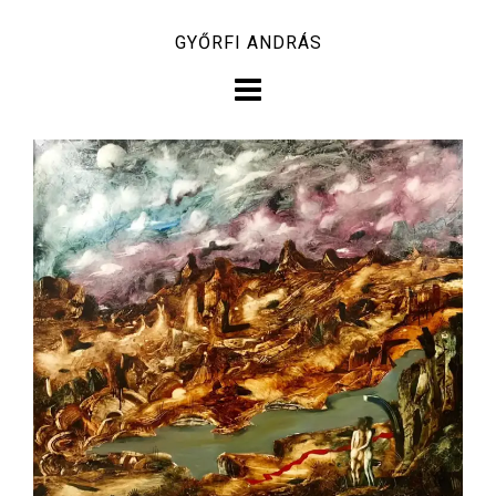
Skip
GYŐRFI ANDRÁS
to
content