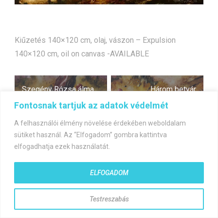
Kiűzetés 140×120 cm, olaj, vászon – Expulsion
140×120 cm, oil on canvas -AVAILABLE
Bejegyzés
Szegény Rózsa álma
Három betyár
navigáció
Fontosnak tartjuk az adatok védelmét
A felhasználói élmény növelése érdekében weboldalam
sütiket használ. Az “Elfogadom” gombra kattintva
elfogadhatja ezek használatát.
©gyorfiandras.hu
ELFOGADOM
Testreszabás