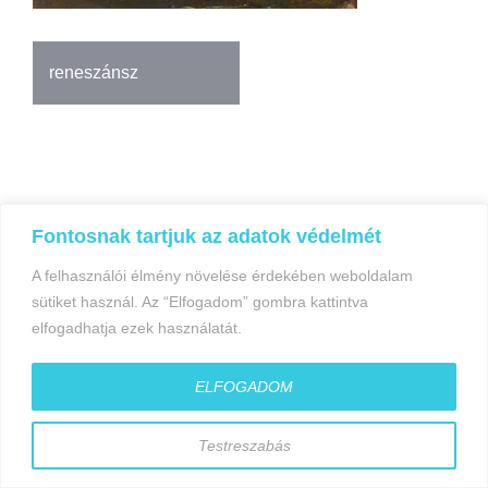
Bejegyzés
reneszánsz
navigáció
Fontosnak tartjuk az adatok védelmét
©gyorfiandras.hu
A felhasználói élmény növelése érdekében weboldalam
sütiket használ. Az “Elfogadom” gombra kattintva
elfogadhatja ezek használatát.
ELFOGADOM
Testreszabás