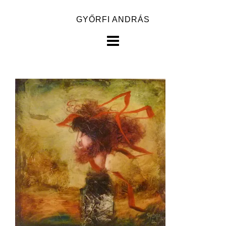
Skip
GYŐRFI ANDRÁS
to
content