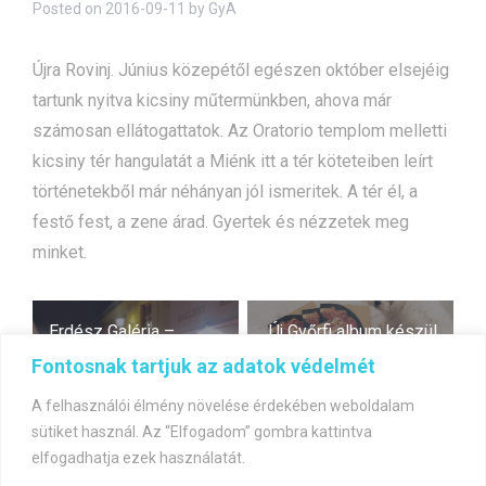
Posted on
2016-09-11
by
GyA
Újra Rovinj. Június közepétől egészen október elsejéig
tartunk nyitva kicsiny műtermünkben, ahova már
számosan ellátogattatok. Az Oratorio templom melletti
kicsiny tér hangulatát a Miénk itt a tér köteteiben leírt
történetekből már néhányan jól ismeritek. A tér él, a
festő fest, a zene árad. Gyertek és nézzetek meg
minket.
Bejegyzés
Erdész Galéria –
Új Győrfi album készül
navigáció
március 25.-április 10-
Fontosnak tartjuk az adatok védelmét
ig.
A felhasználói élmény növelése érdekében weboldalam
sütiket használ. Az “Elfogadom” gombra kattintva
elfogadhatja ezek használatát.