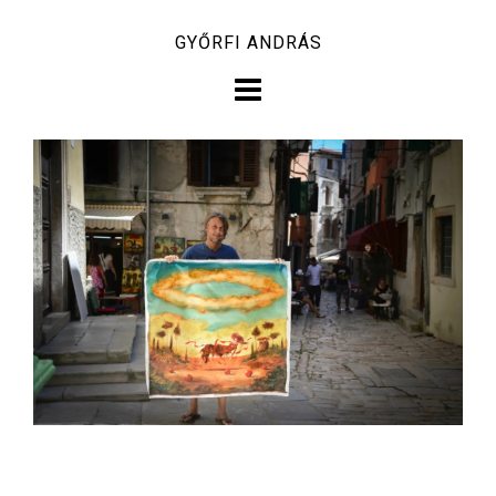
Skip
GYŐRFI ANDRÁS
to
content