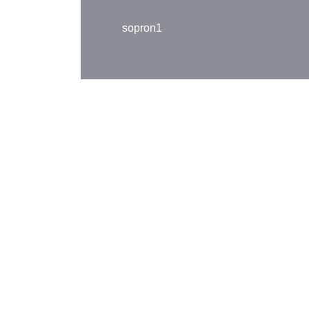
navigáció
sopron1