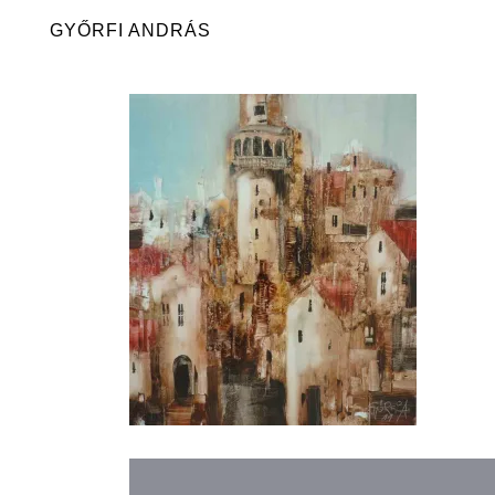
Skip
GYŐRFI ANDRÁS
to
content
Bejegyzés