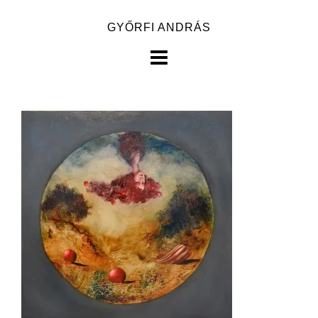
Skip
GYŐRFI ANDRÁS
to
content