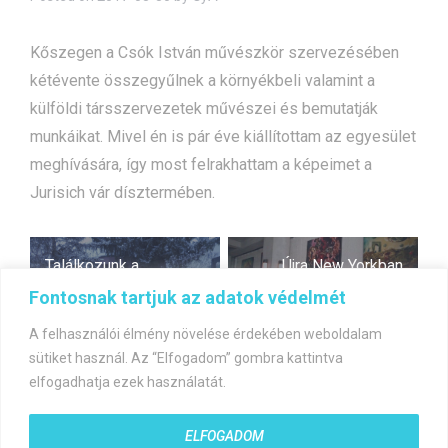
Kőszegen a Csók István művészkör szervezésében
kétévente összegyűlnek a környékbeli valamint a
külföldi társszervezetek művészei és bemutatják
munkáikat. Mivel én is pár éve kiállítottam az egyesület
meghívására, így most felrakhattam a képeimet a
Jurisich vár dísztermében.
Bejegyzés
Találkozunk a
Újra New Yorkban
navigáció
KisVillában február 17-
Fontosnak tartjuk az adatok védelmét
én
A felhasználói élmény növelése érdekében weboldalam
sütiket használ. Az “Elfogadom” gombra kattintva
elfogadhatja ezek használatát.
ELFOGADOM